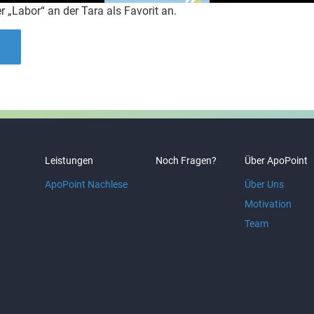
 „Labor“ an der Tara als Favorit an.
Leistungen
Noch Fragen?
Über ApoPoint
ApoPoint Nachlese
Über Uns
Motivation
Team