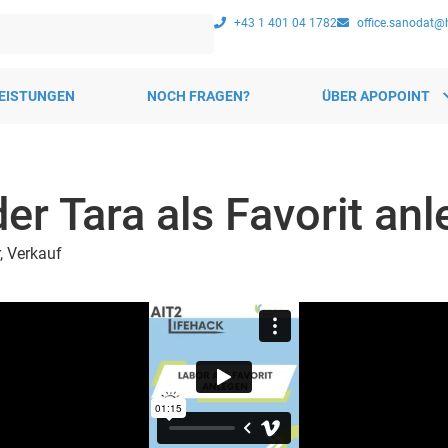
+43 1 401 04 1782
office.sanodat@
EISTUNGEN
NOCH FRAGEN?
ÜBER APOPOINT
der Tara als Favorit an
,
Verkauf