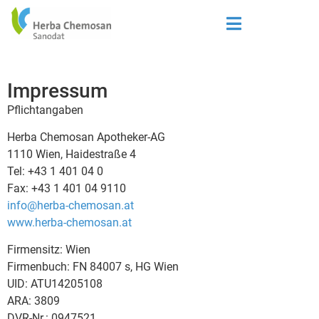
Impressum
Pflichtangaben
Herba Chemosan Apotheker-AG
1110 Wien, Haidestraße 4
Tel: +43 1 401 04 0
Fax: +43 1 401 04 9110
info@herba-chemosan.at
www.herba-chemosan.at
Firmensitz: Wien
Firmenbuch: FN 84007 s, HG Wien
UID: ATU14205108
ARA: 3809
DVR-Nr.: 0947521